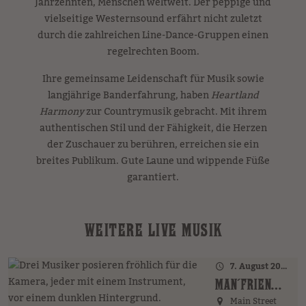
Jahrzehnten, Menschen weltweit. Der peppige und
vielseitige Westernsound erfährt nicht zuletzt
durch die zahlreichen Line-Dance-Gruppen einen
regelrechten Boom.
Ihre gemeinsame Leidenschaft für Musik sowie
langjährige Banderfahrung, haben
Heartland
Harmony
zur Countrymusik gebracht. Mit ihrem
authentischen Stil und der Fähigkeit, die Herzen
der Zuschauer zu berühren, erreichen sie ein
breites Publikum. Gute Laune und wippende Füße
garantiert.
WEITERE LIVE MUSIK
7. August 2026 · 17:00 Uhr – 18:00 Uhr
MAN´FRIENDS ACOUSTIC BAND (GER)
Main Street