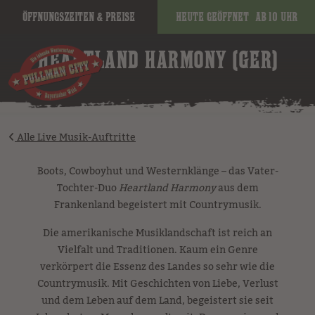
Öffnungszeiten & Preise
Heute geöffnet
ab 10 Uhr
image
HEARTLAND HARMONY (GER)
Alle Live Musik-Auftritte
Boots, Cowboyhut und Westernklänge – das Vater-
Tochter-Duo
Heartland Harmony
aus dem
Frankenland begeistert mit Countrymusik.
Die amerikanische Musiklandschaft ist reich an
Vielfalt und Traditionen. Kaum ein Genre
verkörpert die Essenz des Landes so sehr wie die
Countrymusik. Mit Geschichten von Liebe, Verlust
und dem Leben auf dem Land, begeistert sie seit