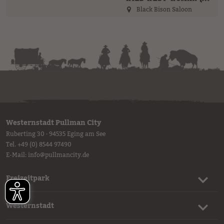
Black Bison Saloon
Westernstadt Pullman City
Ruberting 30 · 94535 Eging am See
Tel.
+49 (0) 8544 97490
E-Mail:
info
@
pullmancity.de
Freizeitpark
Westernstadt