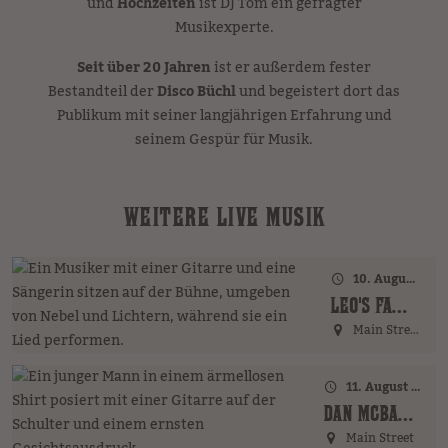
und
Hochzeiten
ist DJ Tom ein gefragter
Musikexperte.
Seit über 20 Jahren
ist er außerdem fester
Bestandteil der
Disco Büchl
und begeistert dort das
Publikum mit seiner langjährigen Erfahrung und
seinem Gespür für Musik.
WEITERE LIVE MUSIK
10. August 2026 · 18:00 Uhr
LEO'S FAMILY (GER)
Main Street
11. August 2026 · 17:00 Uhr – 18:00 Uhr
DAN MCBAKER (GER)
Main Street