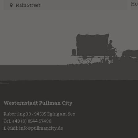
Main Street
Westernstadt Pullman City
Ruberting 30 · 94535 Eging am See
Tel.
+49 (0) 8544 97490
E-Mail:
info
@
pullmancity.de