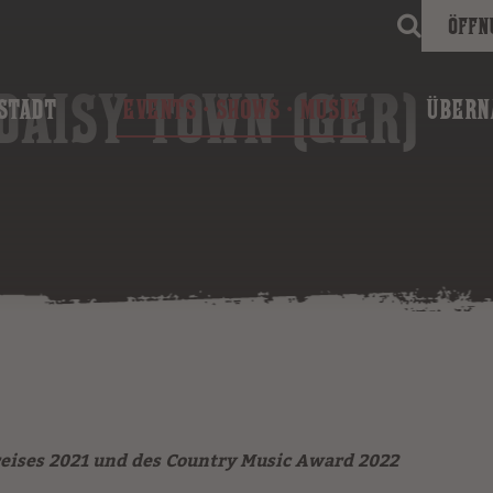
Öffn
DAISY TOWN (GER)
STADT
EVENTS · SHOWS · MUSIK
ÜBERN
eises 2021 und des Country Music Award 2022