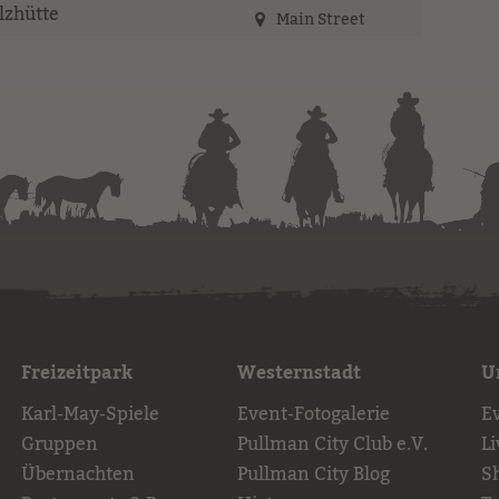
Main Street
Freizeitpark
Westernstadt
U
Karl-May-Spiele
Event-Fotogalerie
E
Gruppen
Pullman City Club e.V.
L
Übernachten
Pullman City Blog
S