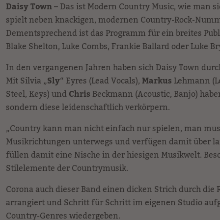
Daisy Town
– Das ist Modern Country Music, wie man s
spielt neben knackigen, modernen Country-Rock-Nummer
Dementsprechend ist das Programm für ein breites Publi
Blake Shelton, Luke Combs, Frankie Ballard oder Luke Br
In den vergangenen Jahren haben sich Daisy Town durch
Mit Silvia „
Sly
“ Eyres (Lead Vocals),
Markus
Lehmann (Le
Steel, Keys) und
Chris
Beckmann (Acoustic, Banjo) habe
sondern diese leidenschaftlich verkörpern.
„Country kann man nicht einfach nur spielen, man muss 
Musikrichtungen unterwegs und verfügen damit über la
füllen damit eine Nische in der hiesigen Musikwelt. B
Stilelemente der Countrymusik.
Corona auch dieser Band einen dicken Strich durch die 
arrangiert und Schritt für Schritt im eigenen Studio 
Country-Genres wiedergeben.