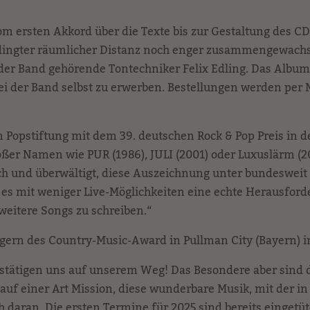
vom ersten Akkord über die Texte bis zur Gestaltung de
ingter räumlicher Distanz noch enger zusammengewachsen 
der Band gehörende Tontechniker Felix Edling. Das Album 
 bei der Band selbst zu erwerben. Bestellungen werden pe
opstiftung mit dem 39. deutschen Rock & Pop Preis in d
oßer Namen wie PUR (1986), JULI (2001) oder Luxuslärm (200
ich und überwältigt, diese Auszeichnung unter bundeswe
s mit weniger Live-Möglichkeiten eine echte Herausforde
 weitere Songs zu schreiben.“
ern des Country-Music-Award in Pullman City (Bayern) in
estätigen uns auf unserem Weg! Das Besondere aber sind
uf einer Art Mission, diese wunderbare Musik, mit der in
 daran. Die ersten Termine für 2025 sind bereits eingetüt