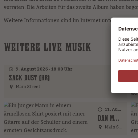
verraten: Die Arbeiten für das zweite Album haben beg
Weitere Informationen sind im Internet unter
www.dai
WEITERE LIVE MUSIK
9. August 2026 · 18:00 Uhr
ZACK DUST (HR)
Main Street
11. August 2026 · 20:00 Uhr
DAN MCBAKER (GER)
Main Street