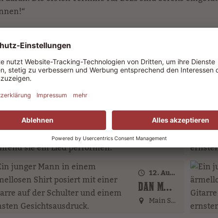
onnen!“
sytown-band.de
zu finden.
10. August 2026 · 18:00 Uhr
LEO'S FAMILY (GER)
Main Street
12. August 2026 · 17:00 Uhr – 18:00 Uhr
DAN MCBAKER (GER)
Main Street