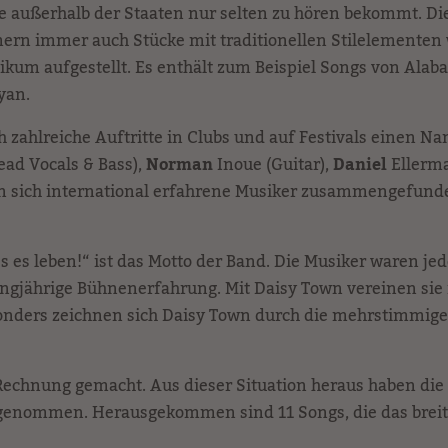
ie außerhalb der Staaten nur selten zu hören bekommt. D
n immer auch Stücke mit traditionellen Stilelementen w
kum aufgestellt. Es enthält zum Beispiel Songs von Alabam
yan.
 zahlreiche Auftritte in Clubs und auf Festivals einen 
ad Vocals & Bass),
Norman
Inoue (Guitar),
Daniel
Ellerm
n sich international erfahrene Musiker zusammengefunden
es leben!“ ist das Motto der Band. Die Musiker waren jede
ngjährige Bühnenerfahrung. Mit Daisy Town vereinen sie
esonders zeichnen sich Daisy Town durch die mehrstimmig
Rechnung gemacht. Aus dieser Situation heraus haben die
aufgenommen. Herausgekommen sind 11 Songs, die das breit