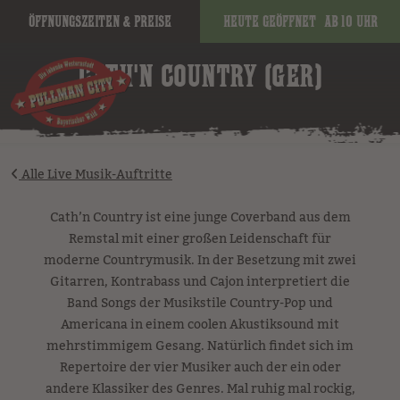
Öffnungszeiten & Preise
Heute geöffnet
ab 10 Uhr
image
CATH'N COUNTRY (GER)
Alle Live Musik-Auftritte
Cath’n Country ist eine junge Coverband aus dem
Remstal mit einer großen Leidenschaft für
moderne Countrymusik. In der Besetzung mit zwei
Gitarren, Kontrabass und Cajon interpretiert die
Band Songs der Musikstile Country-Pop und
Americana in einem coolen Akustiksound mit
mehrstimmigem Gesang. Natürlich findet sich im
Repertoire der vier Musiker auch der ein oder
andere Klassiker des Genres. Mal ruhig mal rockig,