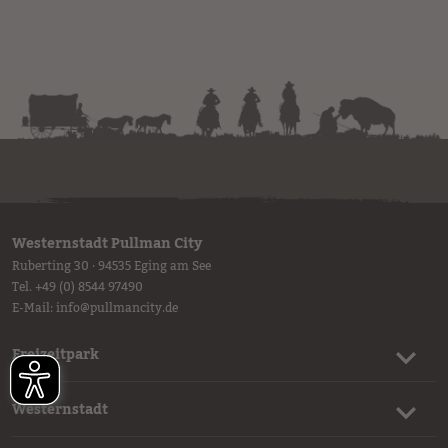
Westernstadt Pullman City
Ruberting 30 · 94535 Eging am See
Tel.
+49 (0) 8544 97490
E-Mail:
info
@
pullmancity.de
Freizeitpark
Westernstadt