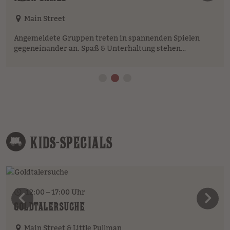
vorheriges Element
n
Main Street
Angemeldete Gruppen treten in spannenden Spielen
gegeneinander an. Spaß & Unterhaltung stehen…
KIDS-SPECIALS
12:00 – 17:00 Uhr
vorheriges Element
n
GOLDTALERSUCHE
Main Street & Little Pullman