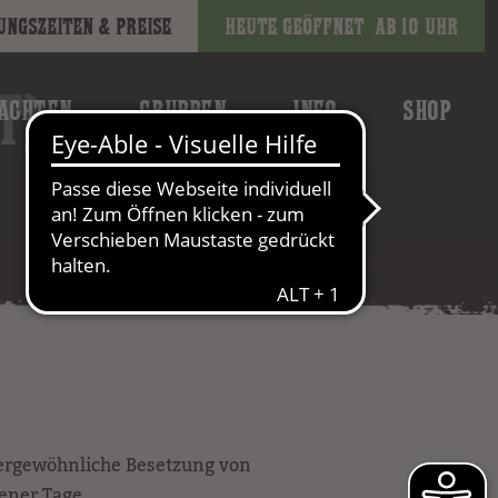
ungszeiten & Preise
Heute geöffnet
ab 10 Uhr
T)
ACHTEN
GRUPPEN
INFO
SHOP
ßergewöhnliche Besetzung von
ener Tage.