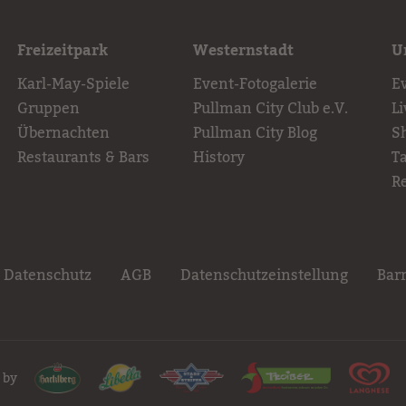
Freizeitpark
Westernstadt
U
Karl-May-Spiele
Event-Fotogalerie
E
Gruppen
Pullman City Club e.V.
L
Übernachten
Pullman City Blog
S
Restaurants & Bars
History
T
R
Datenschutz
AGB
Datenschutzeinstellung
Barr
 by