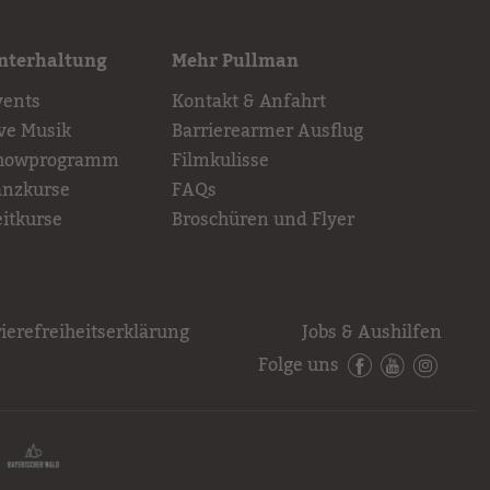
nterhaltung
Mehr Pullman
vents
Kontakt & Anfahrt
ive Musik
Barrierearmer Ausflug
howprogramm
Filmkulisse
anzkurse
FAQs
eitkurse
Broschüren und Flyer
ierefreiheitserklärung
Jobs & Aushilfen
Folge uns
Facebook
YouTube
Instagr