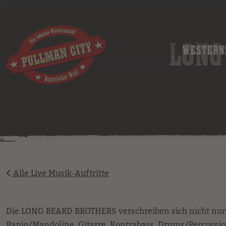
image
LONG
WESTERN
Alle Live Musik-Auftritte
Die LONG BEARD BROTHERS verschreiben sich nicht nur 
Banjo/Mandoline, Gitarre, Kontrabass, Drums/Percussi