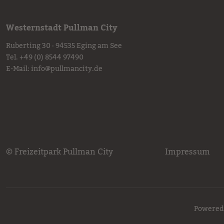
Westernstadt Pullman City
Ruberting 30 · 94535 Eging am See
Tel.
+49 (0) 8544 97490
E-Mail:
info
@
pullmancity.de
© Freizeitpark Pullman City
Impressum
Powered