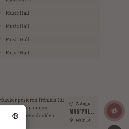
Main Street
Music Hall
Music Hall
Music Hall
Music Hall
7. August 2026 · 17:00 Uhr – 18:00 Uhr
MAN´FRIENDS ACOUSTIC BAND (GER)
Main Street