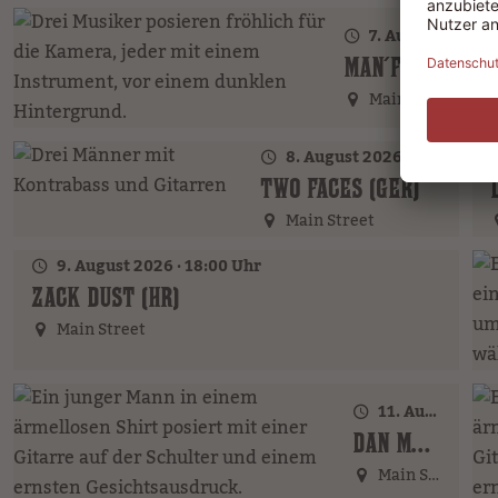
7. August 2026 · 20:00 Uhr
MAN´FRIENDS ACOUSTIC BAND (GER)
Main Street
8. August 2026 · 20:00 Uhr
TWO FACES (GER)
Main Street
9. August 2026 · 18:00 Uhr
ZACK DUST (HR)
Main Street
11. August 2026 · 20:00 Uhr
DAN MCBAKER (GER)
Main Street