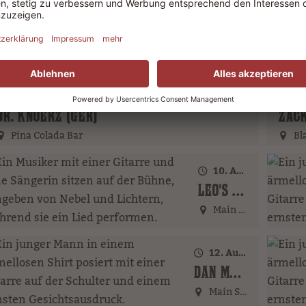
7. August 2026 · 21:00 Uhr
DJ FOX REDFIELD (GER)
Pina Colada Bar
8. August 2026 · 21:00 Uhr
8.
DR. KNOERZ (GER)
ZACK
Pina Colada Bar
Bla
10. August 2026 · 18:00 Uhr
LEO'S FAMILY (GER)
Main Street
12. August 2026 · 17:00 Uhr – 18:00 Uhr
DAN MCBAKER (GER)
Main Street