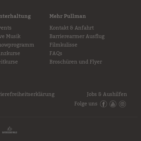
nterhaltung
Mehr Pullman
vents
Kontakt & Anfahrt
ive Musik
Barrierearmer Ausflug
howprogramm
Filmkulisse
anzkurse
FAQs
eitkurse
Broschüren und Flyer
ierefreiheitserklärung
Jobs & Aushilfen
Folge uns
Facebook
YouTube
Instagr