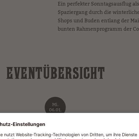
Ein perfekter Sonntagsausflug als
Spaziergang durch die winterlic
Shops und Buden entlang der Main
bunten Rahmenprogramm der Cowb
EVENTÜBERSICHT
Mi.
06.01.