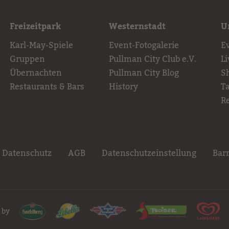
Freizeitpark
Westernstadt
U
Karl-May-Spiele
Event-Fotogalerie
E
Gruppen
Pullman City Club e.V.
L
Übernachten
Pullman City Blog
S
Restaurants & Bars
History
T
R
Datenschutz
AGB
Datenschutzeinstellung
Barr
 by