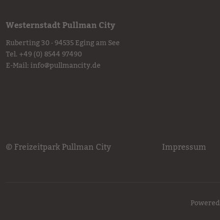
Westernstadt Pullman City
Ruberting 30 · 94535 Eging am See
Tel.
+49 (0) 8544 97490
E-Mail:
info
@
pullmancity.de
© Freizeitpark Pullman City
Impressum
Powered