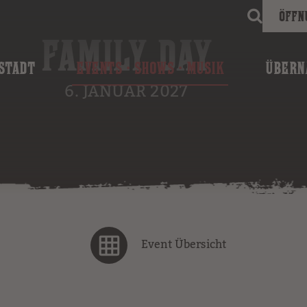
Öffn
FAMILY DAY
STADT
EVENTS · SHOWS · MUSIK
ÜBERN
6. JANUAR 2027
Event Übersicht