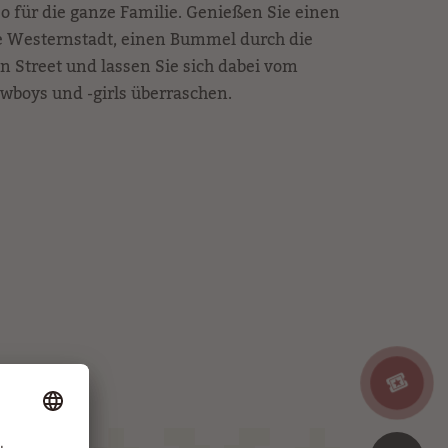
o für die ganze Familie. Genießen Sie einen
he Westernstadt, einen Bummel durch die
 Street und lassen Sie sich dabei vom
oys und -girls überraschen.