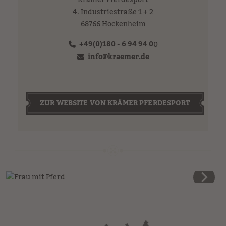
Krämer Pferdesport
4. Industriestraße 1 + 2
68766 Hockenheim
+49(0)180 - 6 94 94 0
0
info
@
kraemer.de
ZUR WEBSITE VON KRÄMER PFERDESPORT