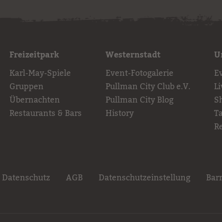
Freizeitpark
Westernstadt
U
Karl-May-Spiele
Event-Fotogalerie
E
Gruppen
Pullman City Club e.V.
L
Übernachten
Pullman City Blog
S
Restaurants & Bars
History
T
R
Datenschutz
AGB
Datenschutzeinstellung
Barr