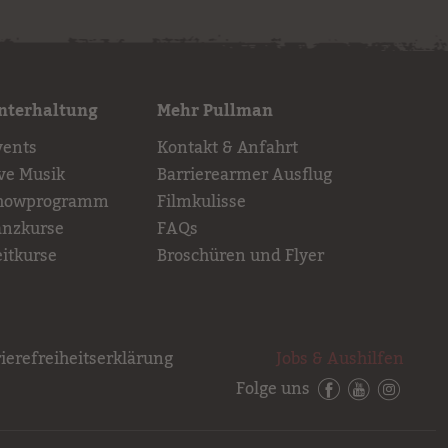
nterhaltung
Mehr Pullman
vents
Kontakt & Anfahrt
ive Musik
Barrierearmer Ausflug
howprogramm
Filmkulisse
anzkurse
FAQs
eitkurse
Broschüren und Flyer
ierefreiheitserklärung
Jobs & Aushilfen
Folge uns
Facebook
YouTube
Instagr