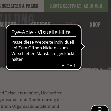
ungszeiten & Preise
Heute geöffnet
ab 10 Uhr
EILUNG
ACHTEN
GRUPPEN
INFO
SHOP
nd Reiseveranstalter, Hochzeiten
rganisation und Durchführung des
Ihrem Organisationstalent und