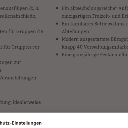
nausflügen (z. B.
Ein abwechslungsreicher Auf
sellenabschiede,
einzigartigen Freizeit- und Er
Ein familiäres Betriebsklima 
ten für Gruppen (15
Abteilungen
Modern ausgestattete Büroge
 für Gruppen vor
knapp 40 Verwaltungsmitarbe
Eine ganzjährige Festanstell
ungen zur
s
Veranstaltungen
ung, idealerweise
 Planung und