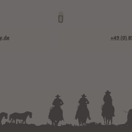
y.de
+49 (0) 