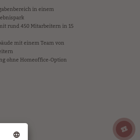
gabenbereich in einem
lebnispark
mit rund 450 Mitarbeitern in 15
bäude mit einem Team von
itern
ung ohne Homeoffice-Option