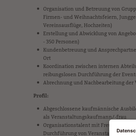
Organisation und Betreuung von Gruppe
Firmen- und Weihnachtsfeiern, Jungge
Vereinsausflüge, Hochzeiten)
Erstellung und Abwicklung von Angebo
- 350 Personen)
Kundenbetreuung und Ansprechpartner
Ort
Koordination zwischen internen Abteil
reibungslosen Durchführung der Event
Abrechnung und Nachbearbeitung der 
Profil:
Abgeschlossene kaufmännische Ausbild
als Veranstaltungskaufmann/-frau
Organisationstalent mit Freude an der
Durchführung von Veranstaltungen